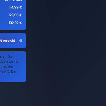
114,99 €
129,90 €
102,92 €
L erreicht
amen Die
ben wir für
t mit der
,89 €. Der