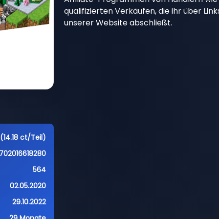
qualifizierten Verkäufen, die ihr über Li
unserer Website abschließt.
(14.18 ct/Teil)
702016618280
564
02.05.2020
29.10.2022
29 Monate