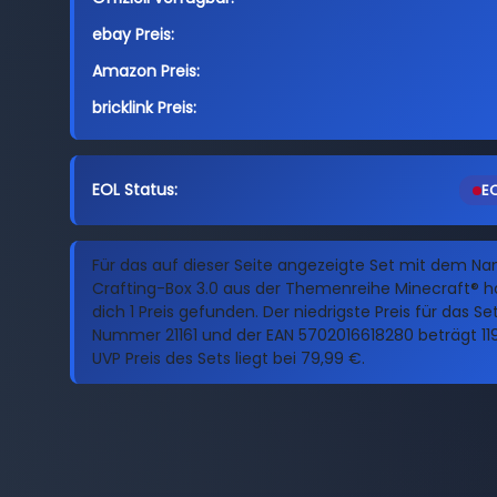
ebay Preis:
Amazon Preis:
bricklink Preis:
EOL Status:
EO
Für das auf dieser Seite angezeigte Set mit dem N
Crafting-Box 3.0 aus der Themenreihe Minecraft® ha
dich 1 Preis gefunden. Der niedrigste Preis für das Se
Nummer 21161 und der EAN 5702016618280 beträgt 119
UVP Preis des Sets liegt bei 79,99 €.