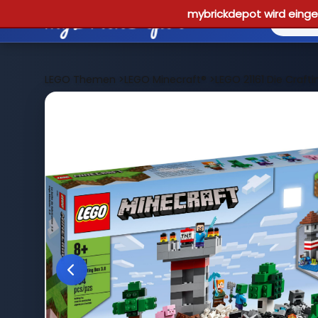
mybrickdepot wird einges
LEGO Themen
>
LEGO Minecraft®
>
LEGO 21161 Die Crafti