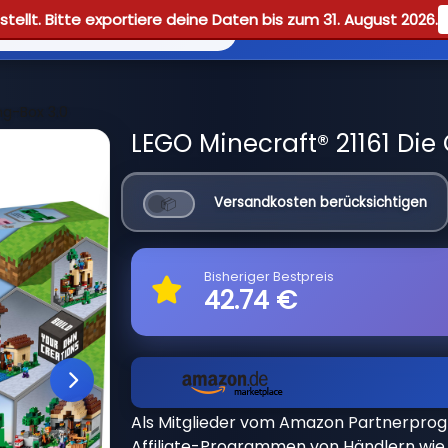
tellt. Bitte exportiere deine Daten bis zum 31. August 2026.
Reviews
Guid
ng-Box 3.0
LEGO Minecraft® 21161 Die 
Versandkosten berücksichtigen
Bisheriger Bestpreis
42.74 €
Als Mitglieder vom Amazon Partnerpro
Affiliate-Programmen von Händlern wie 