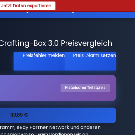
Jetzt Daten exportieren
es
Registrieren
Login
Crafting-Box 3.0 Preisvergleich
Preisfehler melden
Preis-Alarm setzen
Historischer Tiefstpreis
119,89 €
gramm, eBay Partner Network und anderen
beispielsweise LEGO verdienen wir an