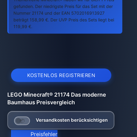
gefunden. Der niedrigste Preis für das Set mit der
Nummer 21174 und der EAN 5702016913927
beträgt 158,99 €. Der UVP Preis des Sets liegt bei
119,99 €.
KOSTENLOS REGISTRIEREN
LEGO Minecraft® 21174 Das moderne
Baumhaus Preisvergleich
Versandkosten berücksichtigen
Preisfehler