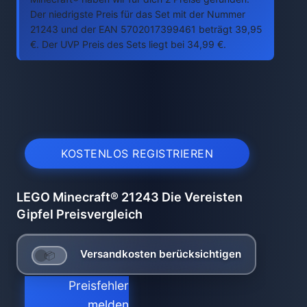
Der niedrigste Preis für das Set mit der Nummer
21243 und der EAN 5702017399461 beträgt 39,95
€. Der UVP Preis des Sets liegt bei 34,99 €.
KOSTENLOS REGISTRIEREN
LEGO Minecraft® 21243 Die Vereisten
Gipfel Preisvergleich
Versandkosten berücksichtigen
Preisfehler
melden