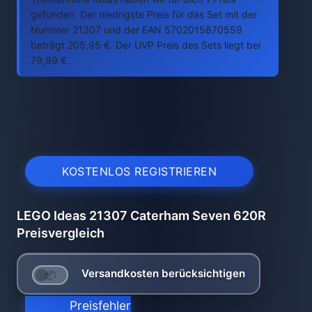
gefunden. Der niedrigste Preis für das Set mit der
Nummer 21307 und der EAN 5702015870559
beträgt 205,95 €. Der UVP Preis des Sets liegt bei
79,99 €.
KOSTENLOS REGISTRIEREN
LEGO Ideas 21307 Caterham Seven 620R
Preisvergleich
Versandkosten berücksichtigen
Preisfehler