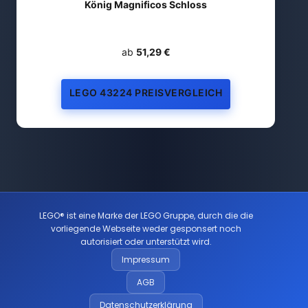
König Magnificos Schloss
ab
51,29 €
LEGO 43224 PREISVERGLEICH
LEGO® ist eine Marke der LEGO Gruppe, durch die die
vorliegende Webseite weder gesponsert noch
autorisiert oder unterstützt wird.
Impressum
AGB
Datenschutzerklärung