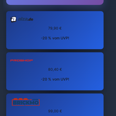
79,90 €
-20 % vom UVP!
80,40 €
-20 % vom UVP!
99,00 €