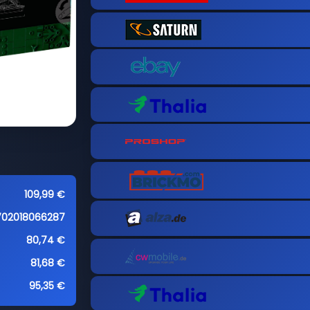
109,99 €
702018066287
80,74 €
81,68 €
95,35 €