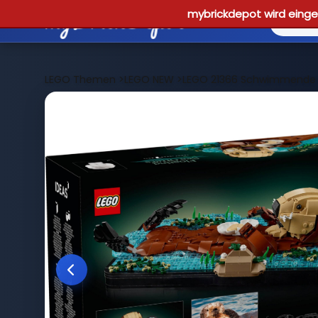
mybrickdepot wird einges
LEGO Themen
>
LEGO NEW
>
LEGO 21366 Schwimmende 