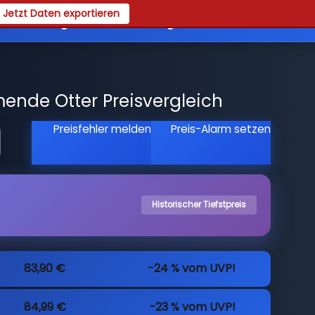
Jetzt Daten exportieren
es
Registrieren
Login
nde Otter Preisvergleich
Preisfehler melden
Preis-Alarm setzen
Historischer Tiefstpreis
83,90 €
-24 % vom UVP!
84,99 €
-23 % vom UVP!