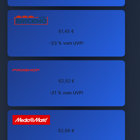
61,45 €
-23 % vom UVP!
62,92 €
-21 % vom UVP!
62,99 €