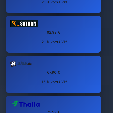
-21 % vom UVP!
62,99 €
-21 % vom UVP!
67,90 €
-15 % vom UVP!
72,99 €