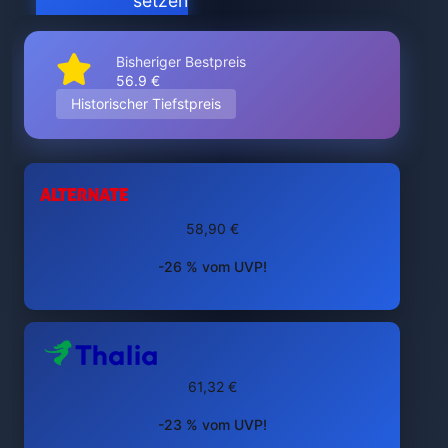
setzen
Bisheriger Bestpreis
56.9 €
Historischer Tiefstpreis
58,90 €
-26 % vom UVP!
61,32 €
-23 % vom UVP!