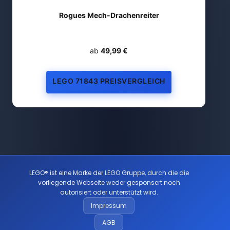
Rogues Mech-Drachenreiter
ab
49,99 €
LEGO 71843 PREISVERGLEICH
LEGO® ist eine Marke der LEGO Gruppe, durch die die
vorliegende Webseite weder gesponsert noch
autorisiert oder unterstützt wird.
Impressum
AGB