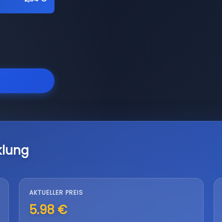
klung
AKTUELLER PREIS
5.98 €