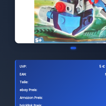
UVP:
5 € 
EAN:
Teile:
ebay Preis:
Amazon Preis:
bricklink Preis: