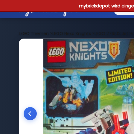
mybrickdepot wird einges
LEGO Themen
>
LEGO Nexo Knights
>
LEGO 271602 Jet H