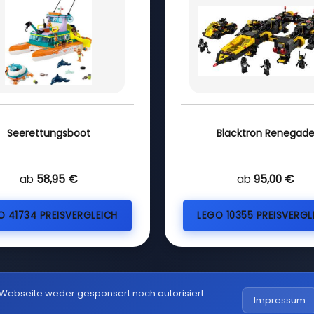
Seerettungsboot
Blacktron Renegad
ab
58,95 €
ab
95,00 €
O 41734 PREISVERGLEICH
LEGO 10355 PREISVERGL
 Webseite weder gesponsert noch autorisiert
Impressum