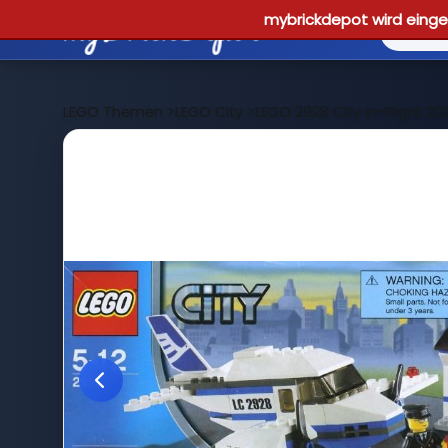
mybrickdepot wird einges
LEGO Themen
>
LEGO City
>
LEGO 2928 City In-Flight 20