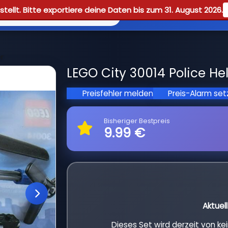
tellt. Bitte exportiere deine Daten bis zum 31. August 2026.
Reviews
Guid
r
LEGO City 30014 Police Hel
Preisfehler melden
Preis-Alarm se
Bisheriger Bestpreis
9.99 €
Aktuel
Dieses Set wird derzeit von k