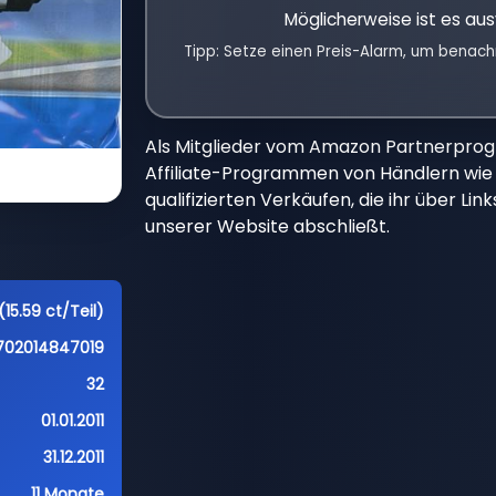
Möglicherweise ist es aus
Tipp: Setze einen Preis-Alarm, um benach
Als Mitglieder vom Amazon Partnerpro
Affiliate-Programmen von Händlern wie 
qualifizierten Verkäufen, die ihr über Li
unserer Website abschließt.
(15.59 ct/Teil)
702014847019
32
01.01.2011
31.12.2011
11 Monate