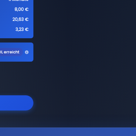
8,00 €
20,63 €
3,23 €
L erreicht