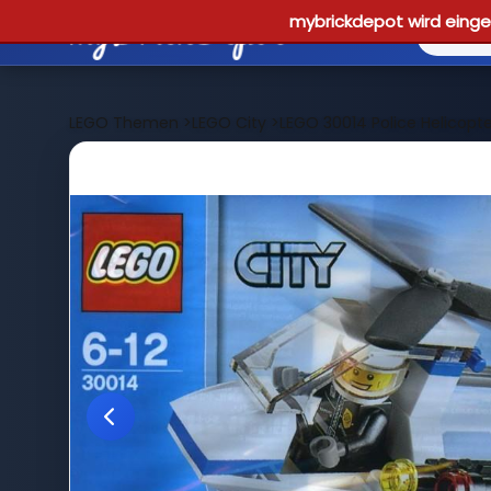
mybrickdepot wird einges
LEGO Themen
>
LEGO City
>
LEGO 30014 Police Helicopte