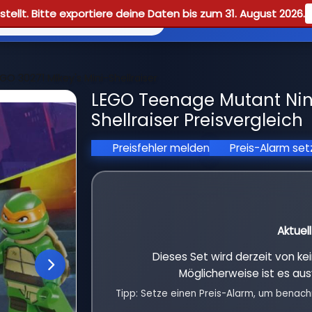
tellt. Bitte exportiere deine Daten bis zum 31. August 2026.
Reviews
Guid
GO 30271 Mikey's Mini-Shellraiser
LEGO Teenage Mutant Ninja
Shellraiser Preisvergleich
Preisfehler melden
Preis-Alarm se
Aktuel
Dieses Set wird derzeit von k
Möglicherweise ist es aus
Tipp: Setze einen Preis-Alarm, um benach