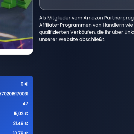
Als Mitglieder vom Amazon Partnerpro
Affiliate-Programmen von Händlern wie 
qualifizierten Verkäufen, die ihr über Li
unserer Website abschließt.
0 €
5702015170031
47
15,02 €
31,48 €
10,78 €