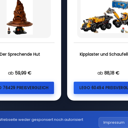
Der Sprechende Hut
Kipplaster und Schaufel
ab
59,99 €
ab
88,18 €
O 76429 PREISVERGLEICH
LEGO 60494 PREISVERGL
 Webseite weder gesponsert noch autorisiert
Impressum