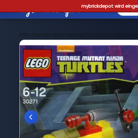
mybrickdepot wird einges
LEGO Themen
>
LEGO Teenage Mutant Ninja Turtles
>
LE