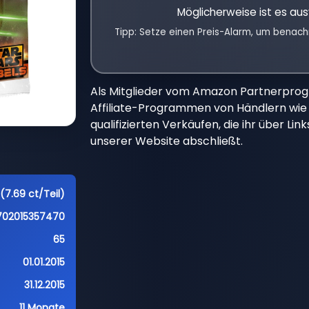
Möglicherweise ist es aus
Tipp: Setze einen Preis-Alarm, um benach
Als Mitglieder vom Amazon Partnerpro
Affiliate-Programmen von Händlern wie 
qualifizierten Verkäufen, die ihr über Li
unserer Website abschließt.
(7.69 ct/Teil)
702015357470
65
01.01.2015
31.12.2015
11 Monate