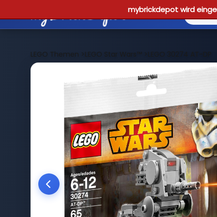
mybrickdepot wird einges
LEGO Themen
>
LEGO Star Wars™
>
LEGO 30274 AT-DP