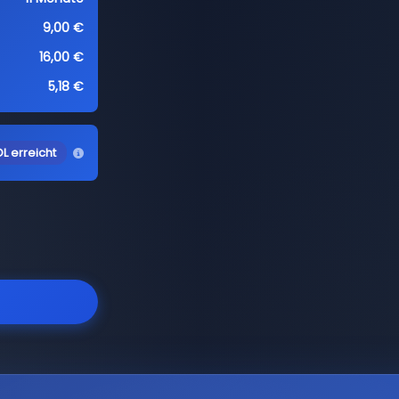
9,00 €
16,00 €
5,18 €
L erreicht