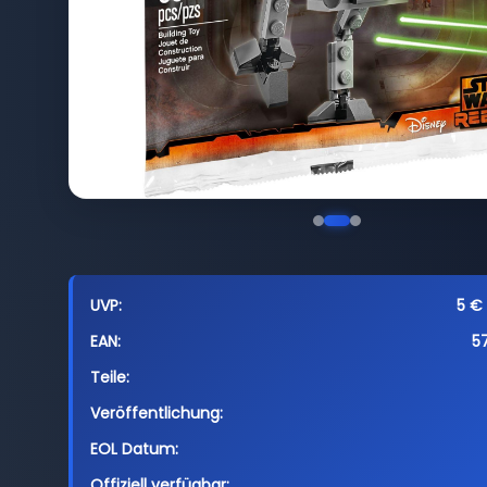
UVP:
5 € 
EAN:
5
Teile:
Veröffentlichung:
EOL Datum:
Offiziell verfügbar: