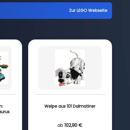
Zur LEGO Webseite
n:
Welpe aus 101 Dalmatiner
aurus
ab
102,90 €