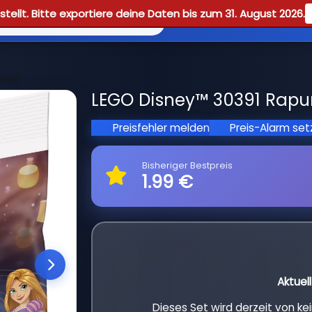
tellt. Bitte exportiere deine Daten bis zum 31. August 2026.
Reviews
Guid
Boat
LEGO Disney™ 30391 Rapunz
Preisfehler melden
Preis-Alarm se
Bisheriger Bestpreis
1.99 €
Aktuel
Dieses Set wird derzeit von k