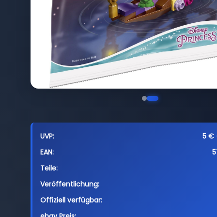
UVP:
5 € 
EAN:
5
Teile:
Veröffentlichung:
Offiziell verfügbar:
ebay Preis: