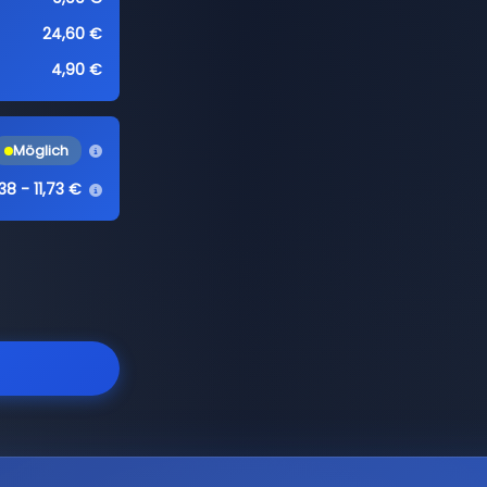
24,60 €
4,90 €
Möglich
38 - 11,73 €