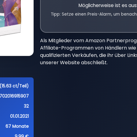
Möglicherweise ist es aus
Tipp: Setze einen Preis-Alarm, um benach
Als Mitglieder vom Amazon Partnerpro
Affiliate-Programmen von Händlern wie 
qualifizierten Verkäufen, die ihr über Li
unserer Website abschließt.
(15.63 ct/Teil)
702016915907
32
01.01.2021
67 Monate
9,99 €