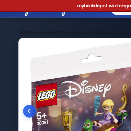
mybrickdepot wird einges
LEGO Themen
>
LEGO Disney™
>
LEGO 30391 Rapunzel's 