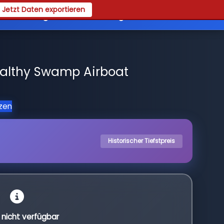
Jetzt Daten exportieren
es
Registrieren
Login
althy Swamp Airboat
tzen
Historischer Tiefstpreis
l nicht verfügbar