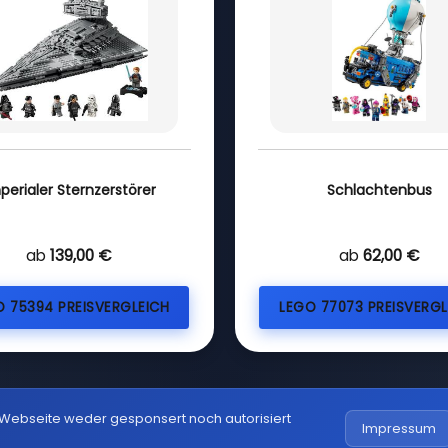
perialer Sternzerstörer
Schlachtenbus
ab
139,00 €
ab
62,00 €
O 75394 PREISVERGLEICH
LEGO 77073 PREISVERGL
 Webseite weder gesponsert noch autorisiert
Impressum