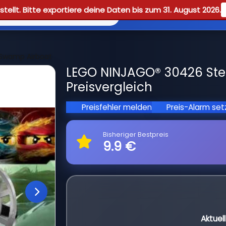
tellt. Bitte exportiere deine Daten bis zum 31. August 2026.
Reviews
Guid
 Swamp Airboat
LEGO NINJAGO® 30426 Ste
Preisvergleich
Preisfehler melden
Preis-Alarm se
Bisheriger Bestpreis
9.9 €
Aktuel