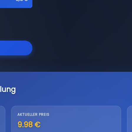
lung
AKTUELLER PREIS
9.98 €