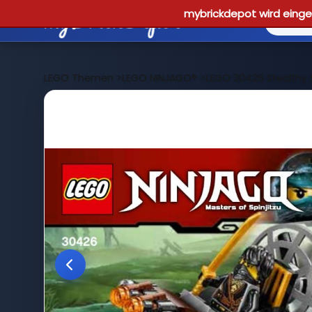
mybrickdepot wird einges
LEGO Themen
>
LEGO NINJAGO®
>
LEGO 30426 Stealthy