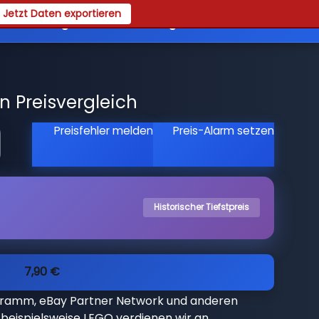
Jetzt Daten exportieren
es
Registrieren
Login
n Preisvergleich
Preisfehler melden
Preis-Alarm setzen
Historischer Tiefstpreis
7,90 €
gramm, eBay Partner Network und anderen
beispielsweise LEGO verdienen wir an