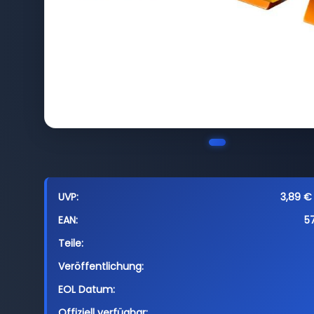
UVP:
3,89 € 
EAN:
5
Teile:
Veröffentlichung:
EOL Datum:
Offiziell verfügbar: