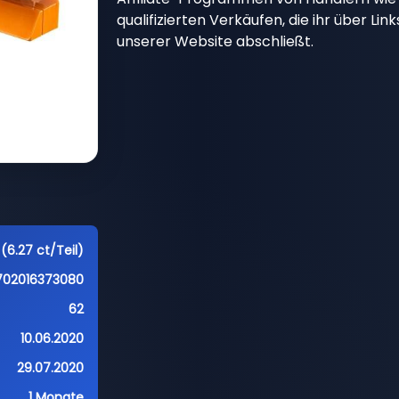
qualifizierten Verkäufen, die ihr über Li
unserer Website abschließt.
(6.27 ct/Teil)
702016373080
62
10.06.2020
29.07.2020
1 Monate