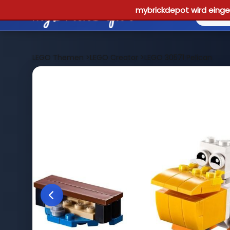
mybrickdepot wird einges
LEGO Themen
>
LEGO Creator
>
LEGO 30571 Pelican