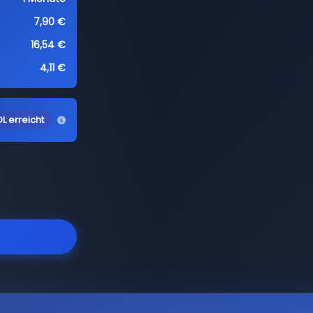
7,90 €
16,54 €
4,11 €
L erreicht