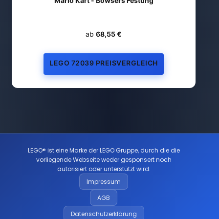
Mario Kart - Bowsers Festung
ab
68,55 €
LEGO 72039 PREISVERGLEICH
LEGO® ist eine Marke der LEGO Gruppe, durch die die
vorliegende Webseite weder gesponsert noch
autorisiert oder unterstützt wird.
Impressum
AGB
Datenschutzerklärung