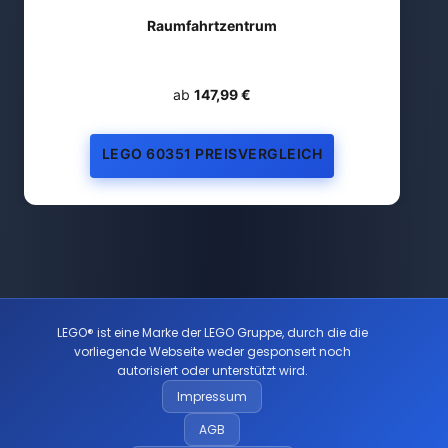
Raumfahrtzentrum
ab
147,99 €
LEGO 60351 PREISVERGLEICH
LEGO® ist eine Marke der LEGO Gruppe, durch die die
vorliegende Webseite weder gesponsert noch
autorisiert oder unterstützt wird.
Impressum
AGB