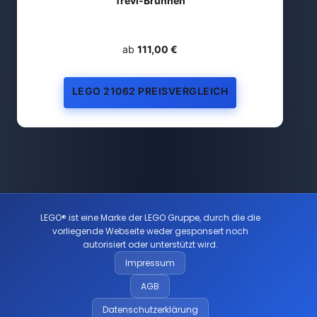
Trevi-Brunnen
ab
111,00 €
LEGO 21062 PREISVERGLEICH
LEGO® ist eine Marke der LEGO Gruppe, durch die die
vorliegende Webseite weder gesponsert noch
autorisiert oder unterstützt wird.
Impressum
AGB
Datenschutzerklärung