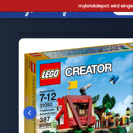
mybrickdepot wird einges
LEGO Themen
>
LEGO Creator
>
LEGO 31053 Treehouse 