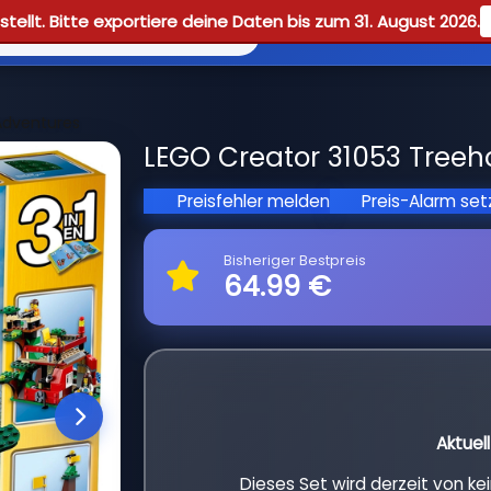
tellt. Bitte exportiere deine Daten bis zum 31. August 2026.
Reviews
Guid
Adventures
LEGO Creator 31053 Treeh
Preisfehler melden
Preis-Alarm se
Bisheriger Bestpreis
64.99 €
Aktuel
Dieses Set wird derzeit von k