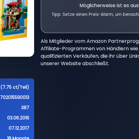
Möglicherweise ist es aus
Tipp: Setze einen Preis-Alarm, um benach
Als Mitglieder vom Amazon Partnerpro
Affiliate-Programmen von Händlern wie 
qualifizierten Verkäufen, die ihr über Li
unserer Website abschließt.
(7.75 ct/Teil)
5702015590013
387
03.06.2016
07.12.2017
18 Monate