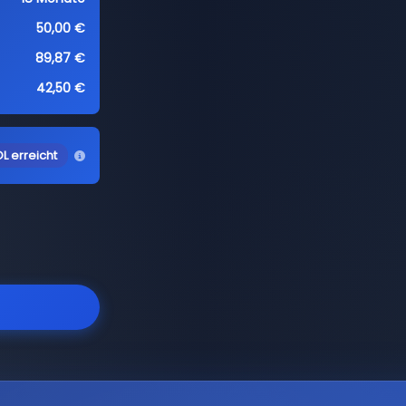
50,00 €
89,87 €
42,50 €
L erreicht