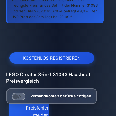
niedrigste Preis für das Set mit der Nummer 31093
und der EAN 5702016367874 beträgt 49,9 €. Der
UVP Preis des Sets liegt bei 29,99 €.
KOSTENLOS REGISTRIEREN
LEGO Creator 3-in-1 31093 Hausboot
Preisvergleich
Versandkosten berücksichtigen
Preisfehler
melden