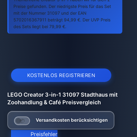
Preise gefunden. Der niedrigste Preis für das Set
mit der Nummer 31097 und der EAN
5702016367911 beträgt 94,99 €. Der UVP Preis
des Sets liegt bei 79,99 €.
KOSTENLOS REGISTRIEREN
LEGO Creator 3-in-1 31097 Stadthaus mit
Zoohandlung & Café Preisvergleich
Versandkosten berücksichtigen
Preisfehler