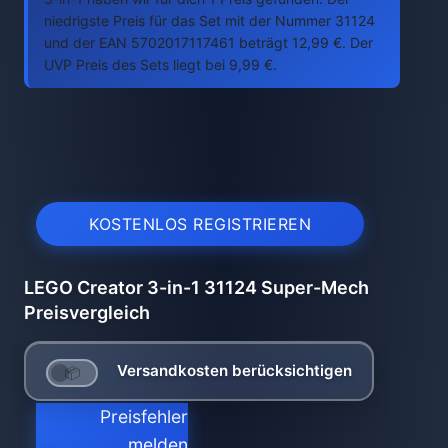
niedrigste Preis für das Set mit der Nummer 31124
und der EAN 5702017117461 beträgt 12,99 €. Der
UVP Preis des Sets liegt bei 9,99 €.
KOSTENLOS REGISTRIEREN
LEGO Creator 3-in-1 31124 Super-Mech
Preisvergleich
Versandkosten berücksichtigen
Preisfehler
melden