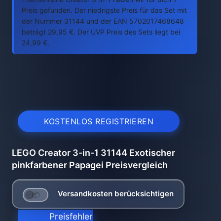
Preis gefunden. Der niedrigste Preis für das Set mit
der Nummer 31144 und der EAN 5702017468648
beträgt 29,95 €. Der UVP Preis des Sets liegt bei
24,99 €.
KOSTENLOS REGISTRIEREN
LEGO Creator 3-in-1 31144 Exotischer
pinkfarbener Papagei Preisvergleich
Versandkosten berücksichtigen
Preisfehler