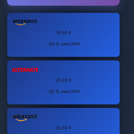
19,99 €
-33 % vom UVP!
20,49 €
-32 % vom UVP!
20,66 €