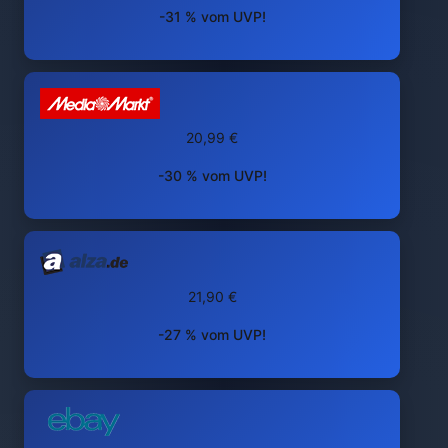
-31 % vom UVP!
20,99 €
-30 % vom UVP!
21,90 €
-27 % vom UVP!