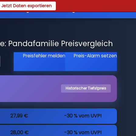
Jetzt Daten exportieren
es
Registrieren
Login
e: Pandafamilie Preisvergleich
Preisfehler melden
Preis-Alarm setzen
Historischer Tiefstpreis
27,99 €
-30 % vom UVP!
28,00 €
-30 % vom UVP!