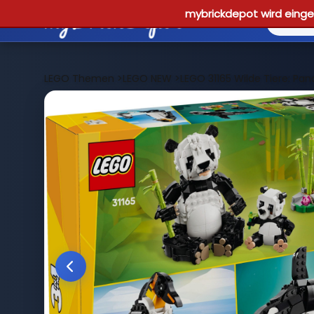
mybrickdepot wird einges
LEGO Themen
>
LEGO NEW
>
LEGO 31165 Wilde Tiere: Pan