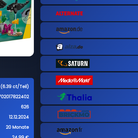
(6.39 ct/Teil)
702017822402
626
12.12.2024
20 Monate
24,99 €