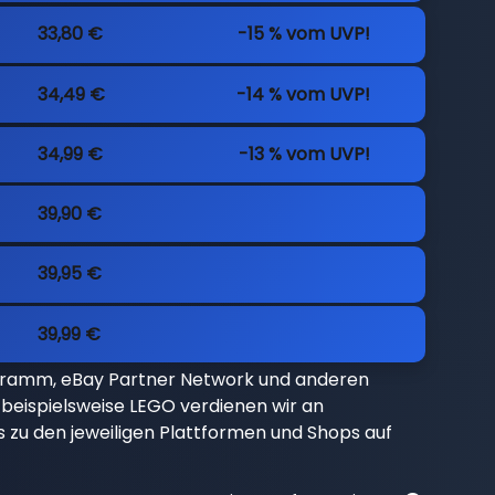
33,80 €
-15 % vom UVP!
34,49 €
-14 % vom UVP!
34,99 €
-13 % vom UVP!
39,90 €
39,95 €
39,99 €
gramm, eBay Partner Network und anderen
beispielsweise LEGO verdienen wir an
nks zu den jeweiligen Plattformen und Shops auf