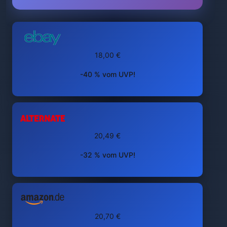
18,00 €
-40 % vom UVP!
20,49 €
-32 % vom UVP!
20,70 €