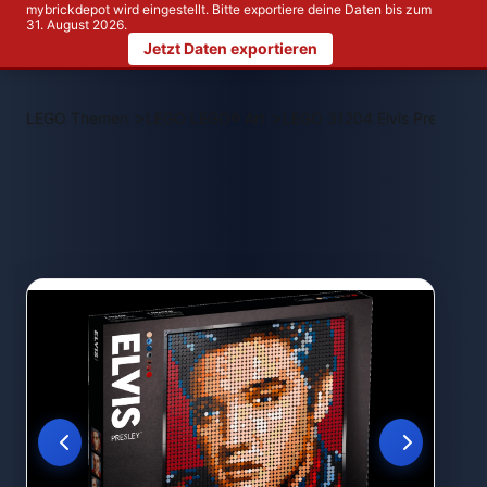
mybrickdepot wird eingestellt. Bitte exportiere deine Daten bis zum
31. August 2026.
Jetzt Daten exportieren
>
>
LEGO Themen
LEGO LEGO® Art
LEGO 31204 Elvis Presley – 