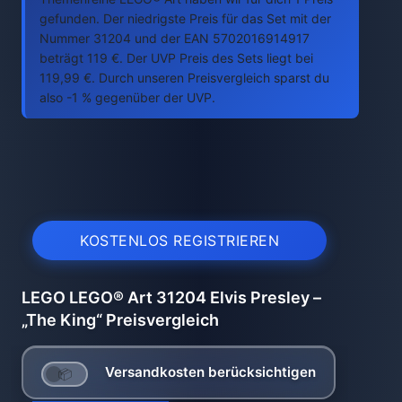
gefunden. Der niedrigste Preis für das Set mit der
Nummer 31204 und der EAN 5702016914917
beträgt 119 €. Der UVP Preis des Sets liegt bei
119,99 €. Durch unseren Preisvergleich sparst du
also -1 % gegenüber der UVP.
KOSTENLOS REGISTRIEREN
LEGO LEGO® Art 31204 Elvis Presley –
„The King“ Preisvergleich
Versandkosten berücksichtigen