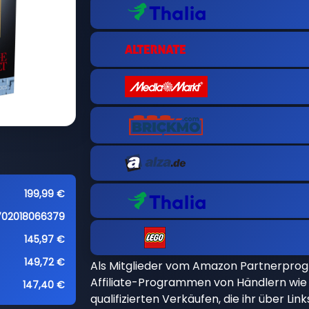
199,99 €
702018066379
145,97 €
149,72 €
Als Mitglieder vom Amazon Partnerpro
Affiliate-Programmen von Händlern wie 
147,40 €
qualifizierten Verkäufen, die ihr über Li