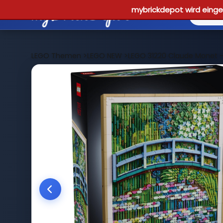
mybrickdepot wird einges
LEGO Themen
>
LEGO NEW
>
LEGO 31220 Claude Monet -