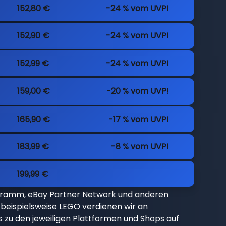
152,80 €
-24 % vom UVP!
152,90 €
-24 % vom UVP!
152,99 €
-24 % vom UVP!
159,00 €
-20 % vom UVP!
165,90 €
-17 % vom UVP!
183,99 €
-8 % vom UVP!
199,99 €
gramm, eBay Partner Network und anderen
beispielsweise LEGO verdienen wir an
nks zu den jeweiligen Plattformen und Shops auf