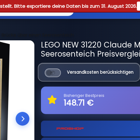
tellt. Bitte exportiere deine Daten bis zum 31. August 2026.
Reviews
Guid
 Brücke über einen Seerosenteich
LEGO NEW 31220 Claude M
Seerosenteich Preisvergle
Versandkosten berücksichtigen
Bisheriger Bestpreis
148.71 €