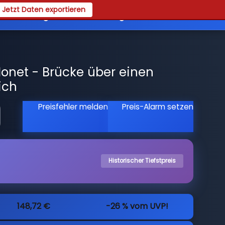
Jetzt Daten exportieren
es
Registrieren
Login
onet - Brücke über einen
ich
Preisfehler melden
Preis-Alarm setzen
Historischer Tiefstpreis
148,72 €
-26 % vom UVP!