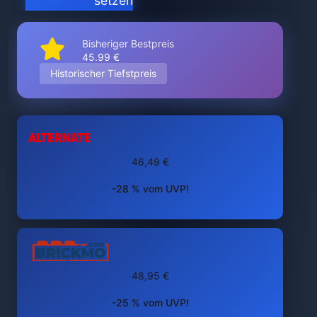
setzen
Bisheriger Bestpreis
45.99 €
Historischer Tiefstpreis
46,49 €
-28 % vom UVP!
48,95 €
-25 % vom UVP!