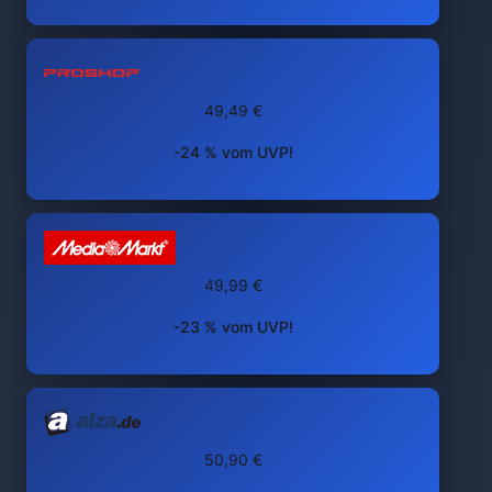
49,49 €
-24 % vom UVP!
49,99 €
-23 % vom UVP!
50,90 €