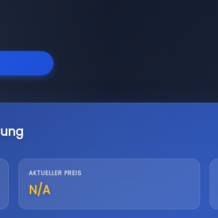
lung
AKTUELLER PREIS
N/A