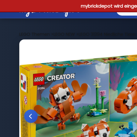
mybrickdepot wird einges
LEGO Themen
>
LEGO NEW
>
LEGO 31394 Niedliche Tiere