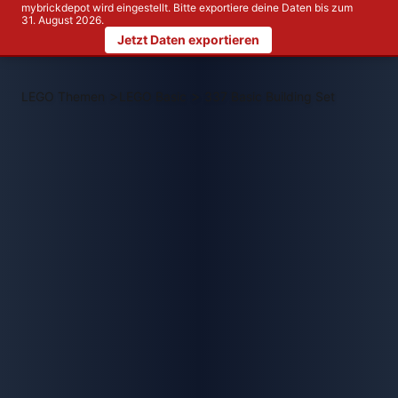
mybrickdepot wird eingestellt. Bitte exportiere deine Daten bis zum
31. August 2026.
Jetzt Daten exportieren
>
>
LEGO Themen
LEGO Basic
337 Basic Building Set