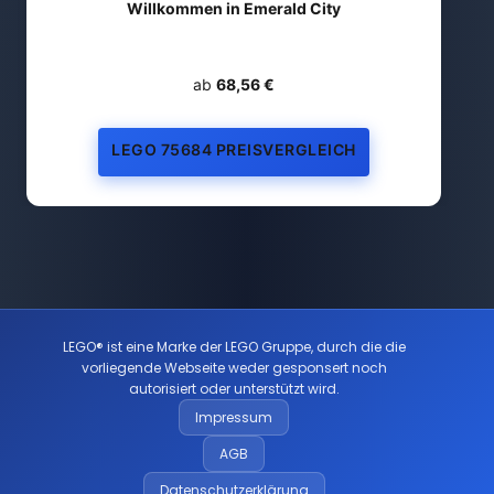
Willkommen in Emerald City
ab
68,56 €
LEGO 75684 PREISVERGLEICH
LEGO® ist eine Marke der LEGO Gruppe, durch die die
vorliegende Webseite weder gesponsert noch
autorisiert oder unterstützt wird.
Impressum
AGB
Datenschutzerklärung