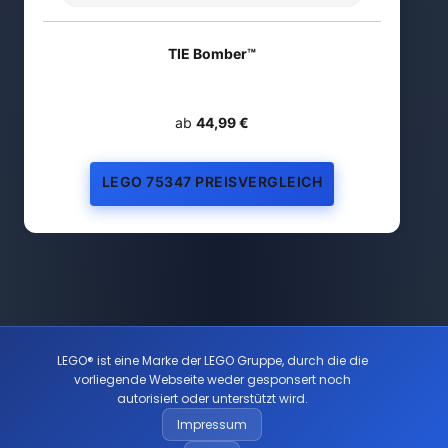
TIE Bomber™
ab
44,99 €
LEGO 75347 PREISVERGLEICH
LEGO® ist eine Marke der LEGO Gruppe, durch die die
vorliegende Webseite weder gesponsert noch
autorisiert oder unterstützt wird.
Impressum