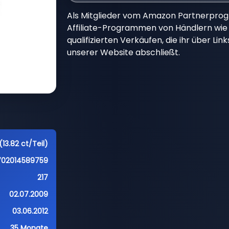
Als Mitglieder vom Amazon Partnerpro
Affiliate-Programmen von Händlern wie 
qualifizierten Verkäufen, die ihr über Li
unserer Website abschließt.
(13.82 ct/Teil)
702014589759
217
02.07.2009
03.06.2012
35 Monate