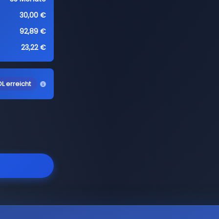
30,00 €
92,89 €
23,22 €
L erreicht