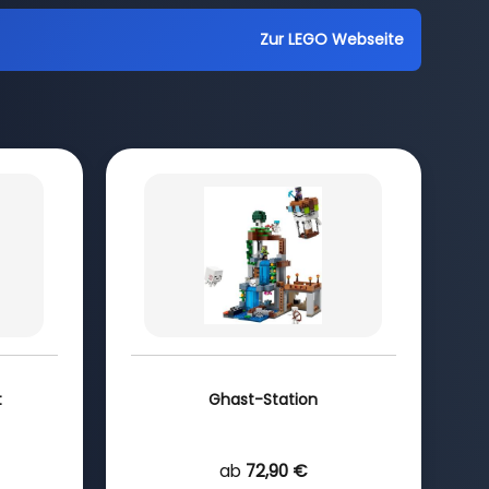
Zur LEGO Webseite
t
Ghast-Station
ab
72,90 €