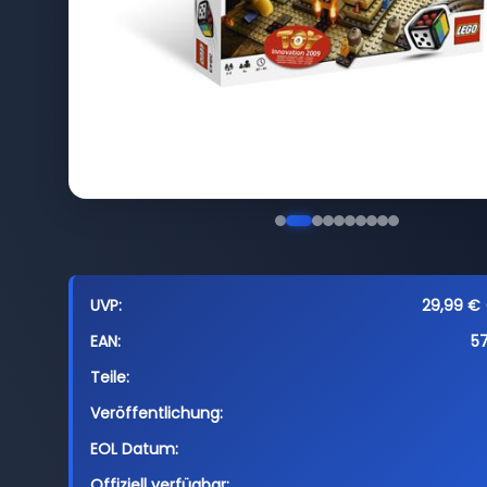
UVP:
29,99 € 
EAN:
5
Teile:
Veröffentlichung:
EOL Datum:
Offiziell verfügbar: