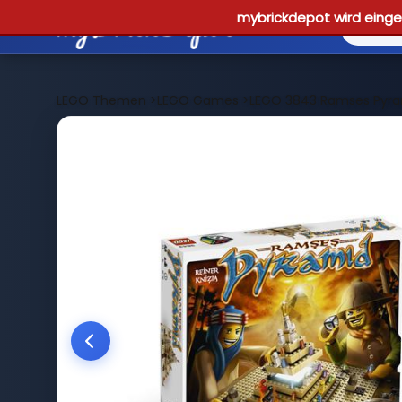
mybrickdepot wird einges
LEGO Themen
>
LEGO Games
>
LEGO 3843 Ramses Pyr