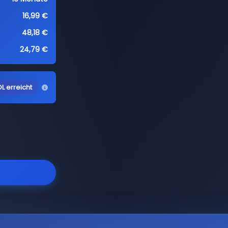
16,99 €
48,18 €
24,79 €
L erreicht