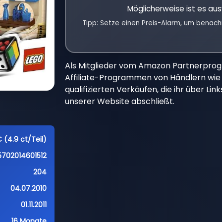
Möglicherweise ist es aus
Tipp: Setze einen Preis-Alarm, um benach
Als Mitglieder vom Amazon Partnerpro
Affiliate-Programmen von Händlern wie 
qualifizierten Verkäufen, die ihr über Li
unserer Website abschließt.
 (4.9 ct/Teil)
5702014601512
204
04.07.2010
01.11.2011
16 Monate