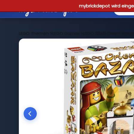
mybrickdepot wird einges
LEGO Themen
>
LEGO Games
>
LEGO 3849 Orient Bazaa