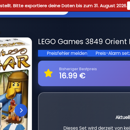
tellt. Bitte exportiere deine Daten bis zum 31. August 2026.
Reviews
Guid
r
LEGO Games 3849 Orient B
Preisfehler melden
Preis-Alarm se
Bisheriger Bestpreis
16.99 €
Aktuel
Dieses Set wird derzeit von k