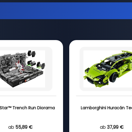
Star™ Trench Run Diorama
Lamborghini Huracán Te
ab
55,89 €
ab
37,99 €