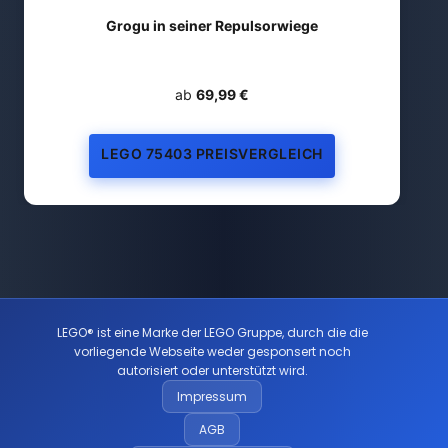
Grogu in seiner Repulsorwiege
ab
69,99 €
LEGO 75403 PREISVERGLEICH
LEGO® ist eine Marke der LEGO Gruppe, durch die die
vorliegende Webseite weder gesponsert noch
autorisiert oder unterstützt wird.
Impressum
AGB