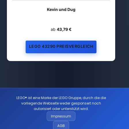
Kevin und Dug
ab
43,79 €
LEGO 43290 PREISVERGLEICH
LEGO® ist eine Marke der LEGO Gruppe, durch die die
vorliegende Webseite weder gesponsert noch
autorisiert oder unterstützt wird.
Impressum
AGB