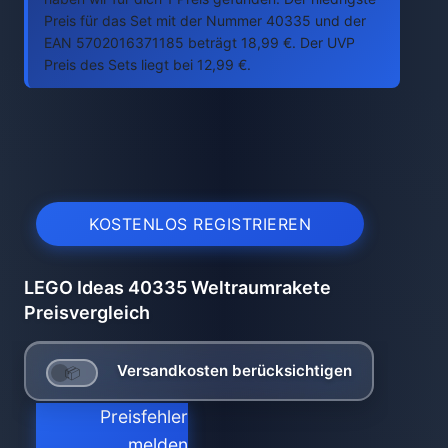
Preis für das Set mit der Nummer 40335 und der
EAN 5702016371185 beträgt 18,99 €. Der UVP
Preis des Sets liegt bei 12,99 €.
KOSTENLOS REGISTRIEREN
LEGO Ideas 40335 Weltraumrakete
Preisvergleich
Versandkosten berücksichtigen
Preisfehler
melden