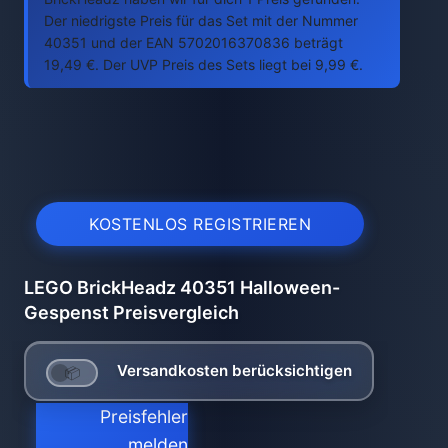
Der niedrigste Preis für das Set mit der Nummer
40351 und der EAN 5702016370836 beträgt
19,49 €. Der UVP Preis des Sets liegt bei 9,99 €.
KOSTENLOS REGISTRIEREN
LEGO BrickHeadz 40351 Halloween-
Gespenst Preisvergleich
Versandkosten berücksichtigen
Preisfehler
melden