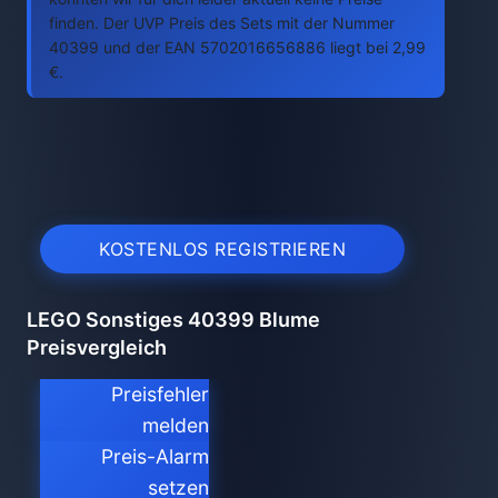
finden. Der UVP Preis des Sets mit der Nummer
40399 und der EAN 5702016656886 liegt bei 2,99
€.
KOSTENLOS REGISTRIEREN
LEGO Sonstiges 40399 Blume
Preisvergleich
Preisfehler
melden
Preis-Alarm
setzen