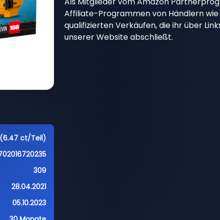
Als Mitglieder vom Amazon Partnerpro
Affiliate-Programmen von Händlern wie 
qualifizierten Verkäufen, die ihr über Li
unserer Website abschließt.
(6.47 ct/Teil)
702016720235
309
28.04.2021
05.10.2023
30 Monate