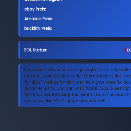
ebay Preis:
Amazon Preis:
bricklink Preis:
EOL Status:
EO
Für das auf dieser Seite angezeigte Set mit dem Na
Bottom, Kevin & Bob aus der Themenreihe BrickHea
für dich 1 Preis gefunden. Der niedrigste Preis für da
Nummer 40421 und der EAN 5702016720235 beträgt 1
UVP Preis des Sets liegt bei 19,99 €. Durch unseren P
sparst du also -25 % gegenüber der UVP.