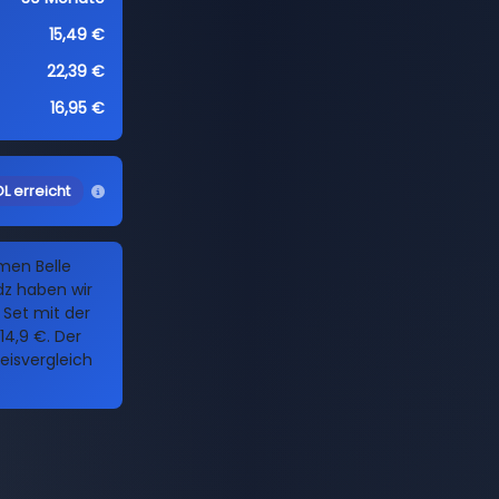
15,49 €
22,39 €
16,95 €
L erreicht
men Belle
dz haben wir
s Set mit der
4,9 €. Der
reisvergleich