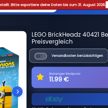
tellt. Bitte exportiere deine Daten bis zum 31. August 2026.
Reviews
Guid
tom, Kevin & Bob
LEGO BrickHeadz 40421 Be
Preisvergleich
Versandkosten berücksichtigen
Bisheriger Bestpreis
11.99 €