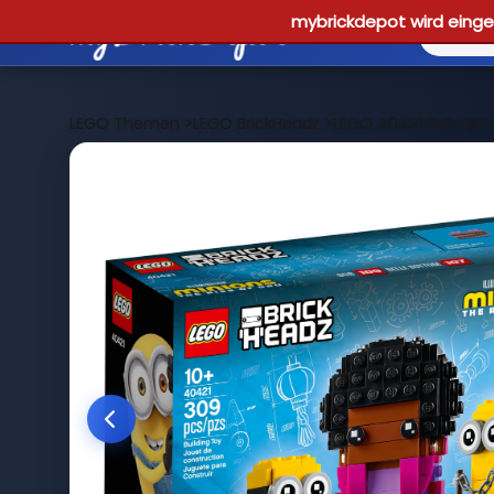
mybrickdepot wird einges
LEGO Themen
>
LEGO BrickHeadz
>
LEGO 40421 Belle Bot