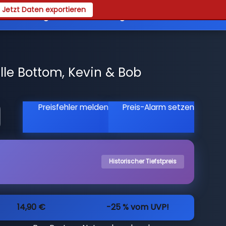
Jetzt Daten exportieren
es
Registrieren
Login
lle Bottom, Kevin & Bob
Preisfehler melden
Preis-Alarm setzen
Historischer Tiefstpreis
14,90 €
-25 % vom UVP!