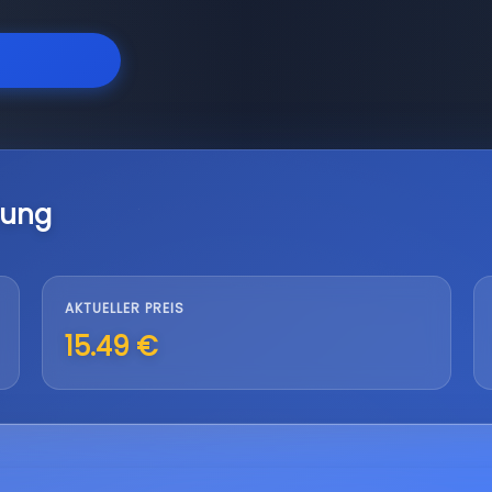
lung
AKTUELLER PREIS
15.49 €