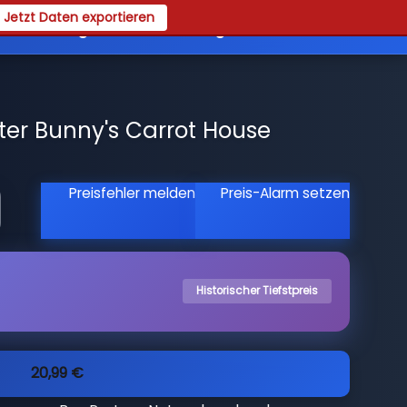
Jetzt Daten exportieren
es
Registrieren
Login
er Bunny's Carrot House
Preisfehler melden
Preis-Alarm setzen
Historischer Tiefstpreis
20,99 €