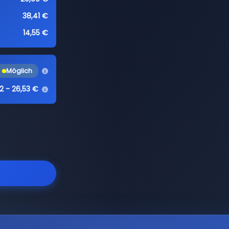
38,41 €
14,55 €
Möglich
22 - 26,53 €