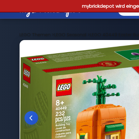
mybrickdepot wird einges
LEGO Themen
>
LEGO Seasonal
>
LEGO 40449 Easter Bu