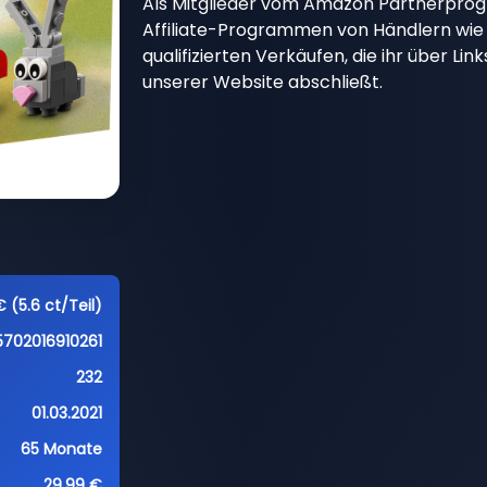
Als Mitglieder vom Amazon Partnerpro
Affiliate-Programmen von Händlern wie 
qualifizierten Verkäufen, die ihr über Li
unserer Website abschließt.
€ (5.6 ct/Teil)
5702016910261
232
01.03.2021
65 Monate
29,99 €