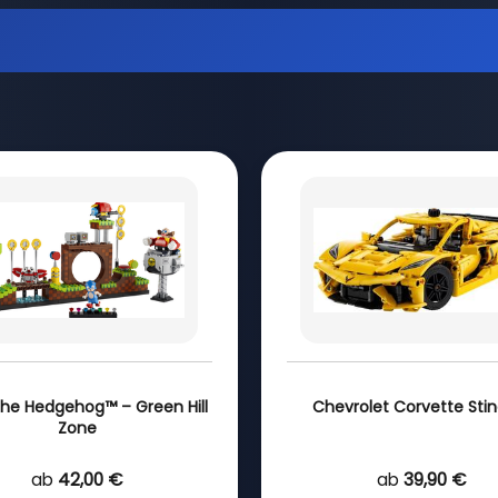
the Hedgehog™ – Green Hill
Chevrolet Corvette Sti
Zone
ab
42,00 €
ab
39,90 €