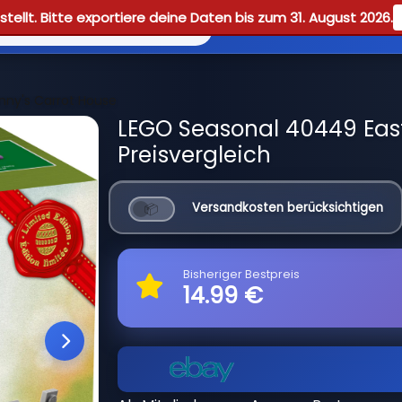
tellt. Bitte exportiere deine Daten bis zum 31. August 2026.
Reviews
Guid
nny's Carrot House
LEGO Seasonal 40449 East
Preisvergleich
Versandkosten berücksichtigen
Bisheriger Bestpreis
14.99 €