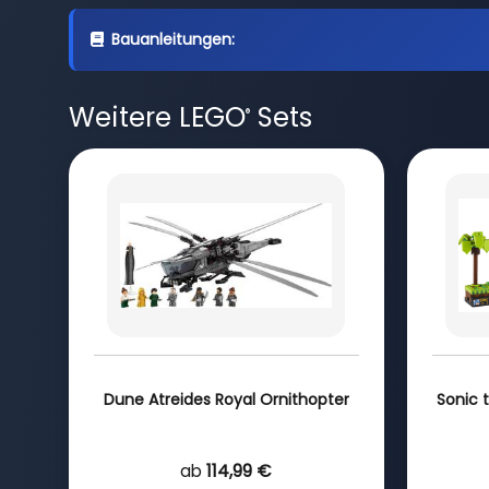
Bauanleitungen:
Weitere LEGO
Sets
®
Dune Atreides Royal Ornithopter
Sonic 
ab
114,99 €