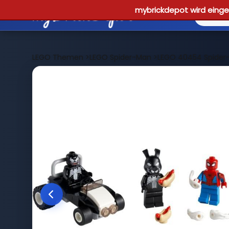
mybrickdepot wird einges
LEGO Themen
>
LEGO Spider-Man
>
LEGO 40454 Spider