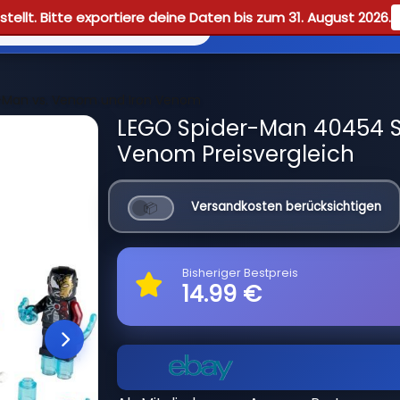
tellt. Bitte exportiere deine Daten bis zum 31. August 2026.
Reviews
Guid
-Man vs. Venom und Iron Venom
LEGO Spider-Man 40454 S
Venom Preisvergleich
Versandkosten berücksichtigen
Bisheriger Bestpreis
14.99 €