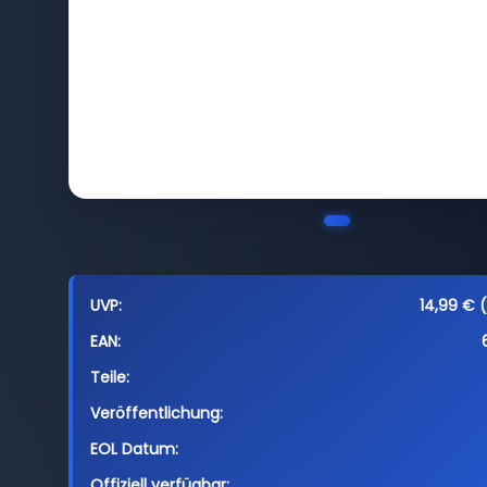
UVP:
14,99 € (
EAN:
Teile:
Veröffentlichung:
EOL Datum:
Offiziell verfügbar: