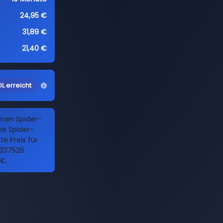
24,95 €
31,89 €
21,40 €
L erreicht
amen Spider-
e Spider-
te Preis für
9337526
 €.