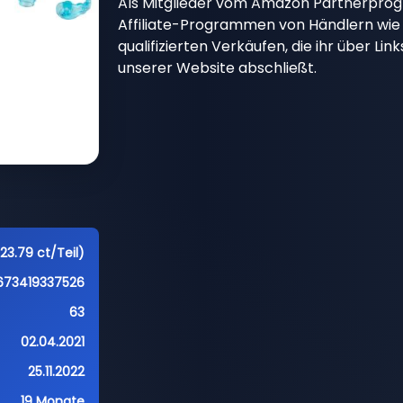
Als Mitglieder vom Amazon Partnerpro
Affiliate-Programmen von Händlern wie 
qualifizierten Verkäufen, die ihr über Li
unserer Website abschließt.
23.79 ct/Teil)
673419337526
63
02.04.2021
25.11.2022
19 Monate