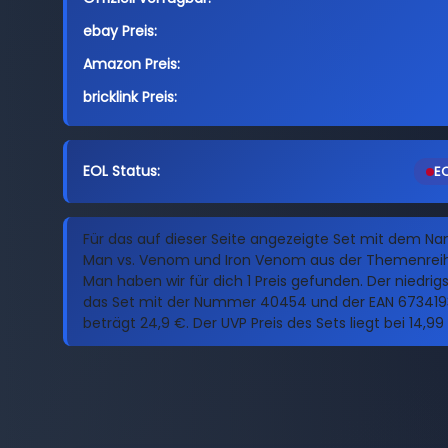
ebay Preis:
Amazon Preis:
bricklink Preis:
EOL Status:
EO
Für das auf dieser Seite angezeigte Set mit dem N
Man vs. Venom und Iron Venom aus der Themenreih
Man haben wir für dich 1 Preis gefunden. Der niedrigs
das Set mit der Nummer 40454 und der EAN 67341
beträgt 24,9 €. Der UVP Preis des Sets liegt bei 14,99