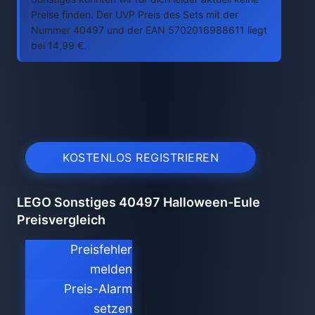
Preise finden. Der UVP Preis des Sets mit der
Nummer 40497 und der EAN 5702016988611 liegt
bei 14,99 €.
KOSTENLOS REGISTRIEREN
LEGO Sonstiges 40497 Halloween-Eule
Preisvergleich
Preisfehler
melden
Preis-Alarm
setzen