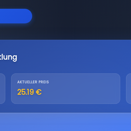
klung
AKTUELLER PREIS
25.19 €