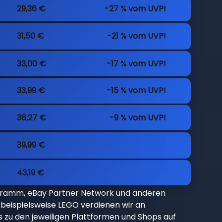
29,36 €
-27 % vom UVP!
31,50 €
-21 % vom UVP!
33,00 €
-17 % vom UVP!
33,99 €
-15 % vom UVP!
36,27 €
-9 % vom UVP!
39,99 €
43,19 €
gramm, eBay Partner Network und anderen
beispielsweise LEGO verdienen wir an
nks zu den jeweiligen Plattformen und Shops auf