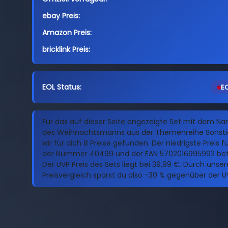
ebay Preis:
Amazon Preis:
bricklink Preis:
EOL Status:
EO
Für das auf dieser Seite angezeigte Set mit dem Na
des Weihnachtsmanns aus der Themenreihe Sonsti
wir für dich 8 Preise gefunden. Der niedrigste Preis f
der Nummer 40499 und der EAN 5702016995992 betr
Der UVP Preis des Sets liegt bei 39,99 €. Durch unse
Preisvergleich sparst du also -30 % gegenüber der U