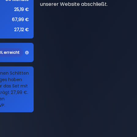
unserer Website abschließt.
25,19 €
67,99 €
27,12 €
L erreicht
men Schlitten
ges haben
ür das Set mit
ägt 27,99 €.
ren
VP.