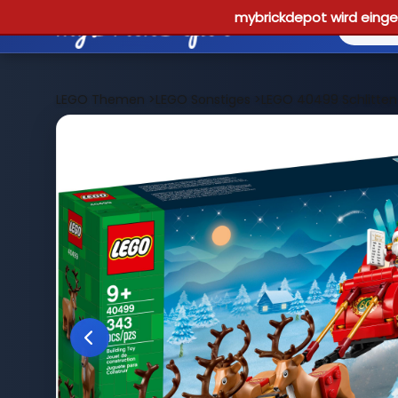
mybrickdepot wird einges
LEGO Themen
>
LEGO Sonstiges
>
LEGO 40499 Schlitte