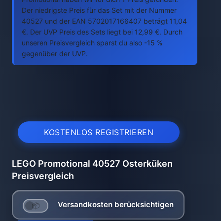
Der niedrigste Preis für das Set mit der Nummer
40527 und der EAN 5702017166407 beträgt 11,04
€. Der UVP Preis des Sets liegt bei 12,99 €. Durch
unseren Preisvergleich sparst du also -15 %
gegenüber der UVP.
KOSTENLOS REGISTRIEREN
LEGO Promotional 40527 Osterküken
Preisvergleich
Versandkosten berücksichtigen