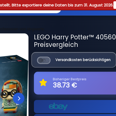
tellt. Bitte exportiere deine Daten bis zum 31. August 2026.
Reviews
Guid
rofessoren von Hogwarts
LEGO Harry Potter™ 40560
Preisvergleich
Versandkosten berücksichtigen
Bisheriger Bestpreis
38.73 €