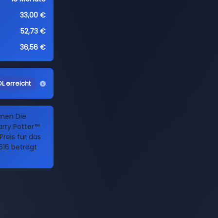
33,00 €
52,73 €
36,56 €
L erreicht
amen Die
rry Potter™
Preis für das
16 beträgt