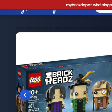
mybrickdepot wird einges
LEGO Themen
>
LEGO Harry Potter™
>
LEGO 40560 Die P