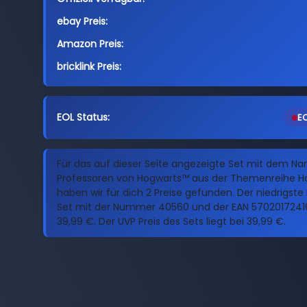
ebay Preis:
Amazon Preis:
bricklink Preis:
EOL Status:
EO
Für das auf dieser Seite angezeigte Set mit dem N
Professoren von Hogwarts™ aus der Themenreihe Ha
haben wir für dich 2 Preise gefunden. Der niedrigste 
Set mit der Nummer 40560 und der EAN 57020172416
39,99 €. Der UVP Preis des Sets liegt bei 39,99 €.