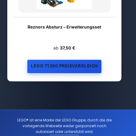
Reznors Absturz – Erweiterungsset
ab
37,50 €
LEGO 71390 PREISVERGLEICH
LEGO® ist eine Marke der LEGO Gruppe, durch die die
vorliegende Webseite weder gesponsert noch
autorisiert oder unterstützt wird.