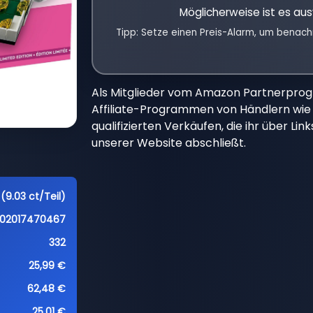
Möglicherweise ist es aus
Tipp: Setze einen Preis-Alarm, um benach
Als Mitglieder vom Amazon Partnerpro
Affiliate-Programmen von Händlern wie 
qualifizierten Verkäufen, die ihr über Li
unserer Website abschließt.
(9.03 ct/Teil)
02017470467
332
25,99 €
62,48 €
25,01 €