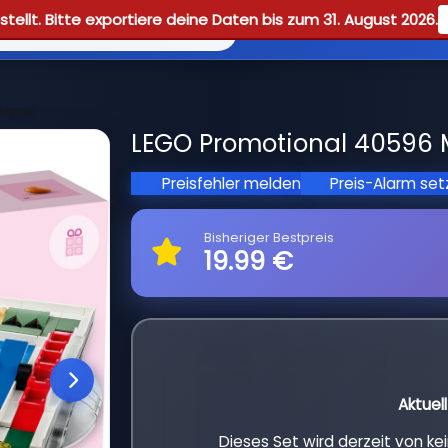
tellt. Bitte exportiere deine Daten bis zum 31. August 2026.
Reviews
Guid
 Maze
LEGO Promotional 40596 
Preisfehler melden
Preis-Alarm se
Bisheriger Bestpreis
19.99 €
Aktuel
Dieses Set wird derzeit von k