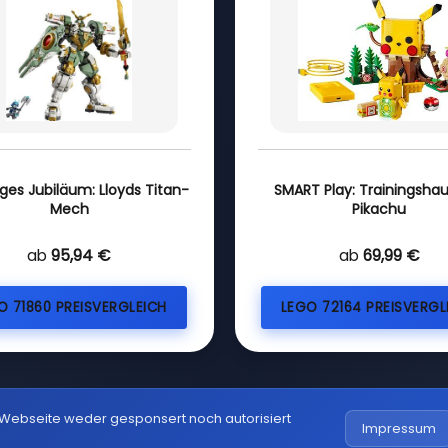
iges Jubiläum: Lloyds Titan-
SMART Play: Trainingshau
Mech
Pikachu
ab
95,94 €
ab
69,99 €
O 71860 PREISVERGLEICH
LEGO 72164 PREISVERGL
 Webseite weder gesponsert noch autorisiert
Impressum