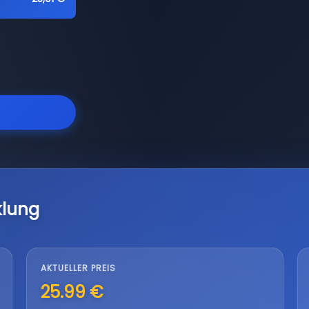
klung
AKTUELLER PREIS
25.99 €