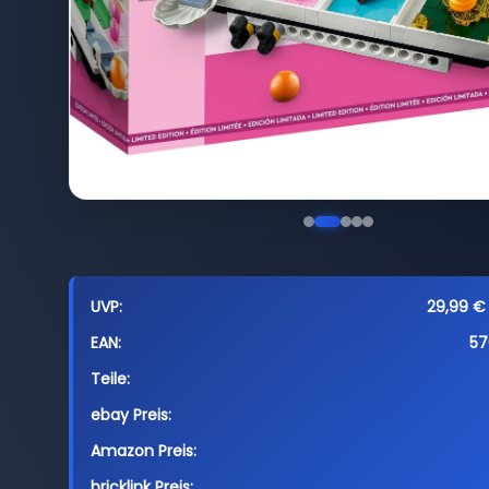
UVP:
29,99 € 
EAN:
57
Teile:
ebay Preis:
Amazon Preis:
bricklink Preis: