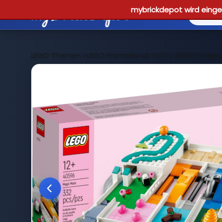
mybrickdepot wird einges
LEGO Themen
>
LEGO Promotional
>
LEGO 40596 Magic