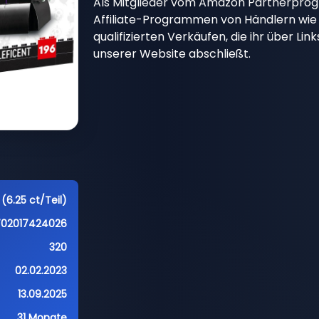
Als Mitglieder vom Amazon Partnerpro
Affiliate-Programmen von Händlern wie 
qualifizierten Verkäufen, die ihr über Li
unserer Website abschließt.
 (6.25 ct/Teil)
702017424026
320
02.02.2023
13.09.2025
31 Monate