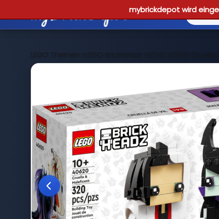
mybrickdepot wird einges
LEGO Themen
>
LEGO BrickHeadz
>
LEGO 40620 Cruella 