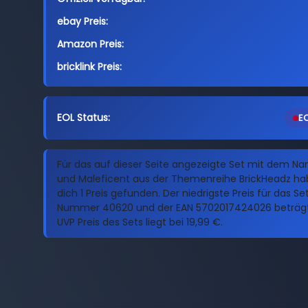
ebay Preis:
Amazon Preis:
bricklink Preis:
EOL Status:
EO
Für das auf dieser Seite angezeigte Set mit dem N
und Maleficent aus der Themenreihe BrickHeadz hab
dich 1 Preis gefunden. Der niedrigste Preis für das Se
Nummer 40620 und der EAN 5702017424026 beträgt 
UVP Preis des Sets liegt bei 19,99 €.