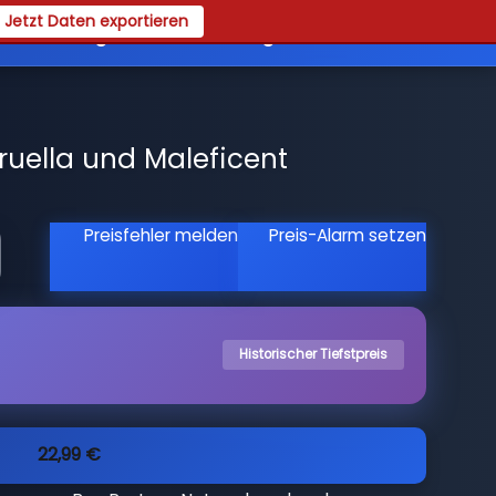
Jetzt Daten exportieren
es
Registrieren
Login
uella und Maleficent
Preisfehler melden
Preis-Alarm setzen
Historischer Tiefstpreis
22,99 €