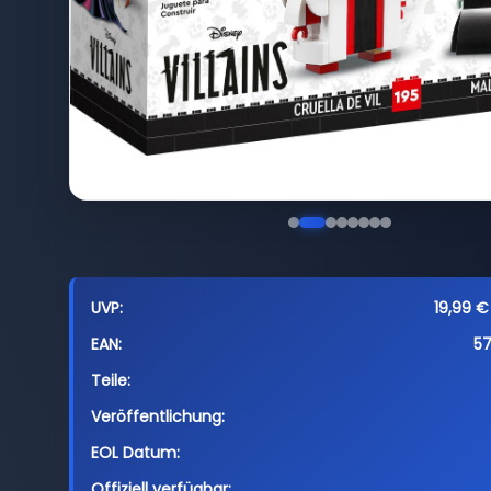
UVP:
19,99 €
EAN:
5
Teile:
Veröffentlichung:
EOL Datum:
Offiziell verfügbar: