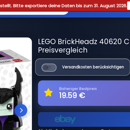
tellt. Bitte exportiere deine Daten bis zum 31. August 2026.
Reviews
Guid
und Maleficent
LEGO BrickHeadz 40620 Cr
Preisvergleich
Versandkosten berücksichtigen
Bisheriger Bestpreis
19.59 €