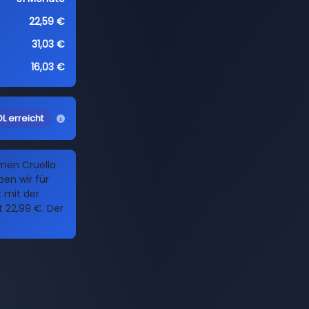
22,59 €
31,03 €
16,03 €
L erreicht
amen Cruella
en wir für
t mit der
22,99 €. Der